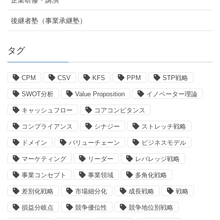
後継者塾（事業承継塾）
タグ
CPM
CSV
KFS
PPM
STP戦略
SWOT分析
Value Proposition
イノベーター理論
キャッシュフロー
コアコンピタンス
コンプライアンス
シナジー
ストレッチ戦略
ドメイン
バリューチェーン
ビジネスモデル
マーケティング
リーダー
レバレッジ戦略
事業コンセプト
事業領域
多角化戦略
差別化戦略
市場細分化
成長戦略
戦略
損益分岐点
競争優位性
競争地位別戦略