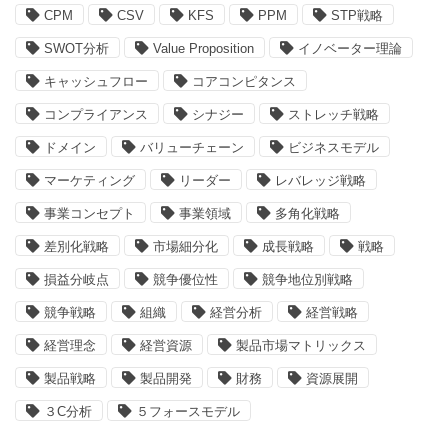
CPM
CSV
KFS
PPM
STP戦略
SWOT分析
Value Proposition
イノベーター理論
キャッシュフロー
コアコンピタンス
コンプライアンス
シナジー
ストレッチ戦略
ドメイン
バリューチェーン
ビジネスモデル
マーケティング
リーダー
レバレッジ戦略
事業コンセプト
事業領域
多角化戦略
差別化戦略
市場細分化
成長戦略
戦略
損益分岐点
競争優位性
競争地位別戦略
競争戦略
組織
経営分析
経営戦略
経営理念
経営資源
製品市場マトリックス
製品戦略
製品開発
財務
資源展開
３C分析
５フォースモデル